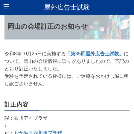
屋外広告士試験
岡山の会場訂正のお知らせ
令和8年10月25日に実施する
「第35回屋外広告士試験」
に
ついて、岡山の会場情報に誤りがありましたので、下記の
とおり訂正いたしました。
受験を予定されている皆様には、ご迷惑をおかけし誠に申
し訳ございません。
訂正内容
誤：
西川アイプラザ
↓
正：
おかやま西川原プラザ